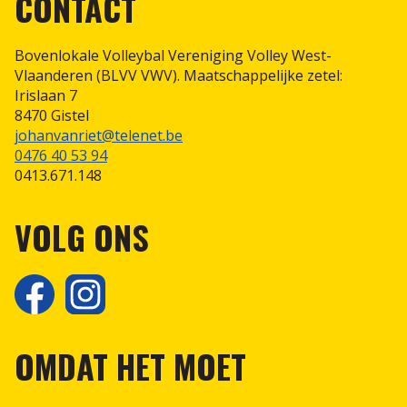
CONTACT
Scheidsrechterspolo
Bovenlokale Volleybal Vereniging Volley West-
Vlaanderen (BLVV VWV). Maatschappelijke zetel:
Irislaan 7
8470 Gistel
johanvanriet@telenet.be
0476 40 53 94
0413.671.148
VOLG ONS
OMDAT HET MOET