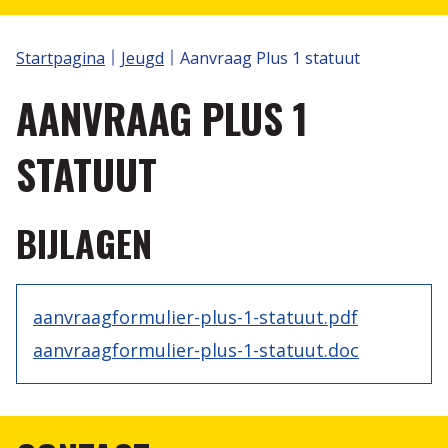
Volley Spike
S2V TORNOOIEN
Klassement
Startpagina
Jeugd
Aanvraag Plus 1 statuut
Wedstrijdbladen
Aanvraag Plus 1 statuut
Nuttige links
AANVRAAG PLUS 1
Annorama
Volleytoer
Recreatie
STATUUT
Selectiewerking
Reglementen
Scheidsrechters
BIJLAGEN
Internationale spelregels IVS
aanvraagformulier-plus-1-statuut.pdf
Protocol
aanvraagformulier-plus-1-statuut.doc
Statuut van de Scheidsrechter
Scheidsrechter zijn is plezant, de vergoeding nog
plezanter....