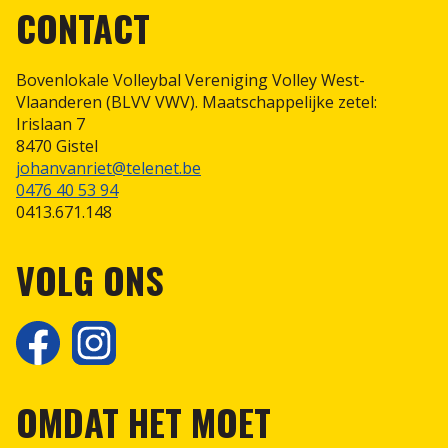
CONTACT
Scheidsrechterspolo
Bovenlokale Volleybal Vereniging Volley West-
Vlaanderen (BLVV VWV). Maatschappelijke zetel:
Irislaan 7
8470 Gistel
johanvanriet@telenet.be
0476 40 53 94
0413.671.148
VOLG ONS
OMDAT HET MOET