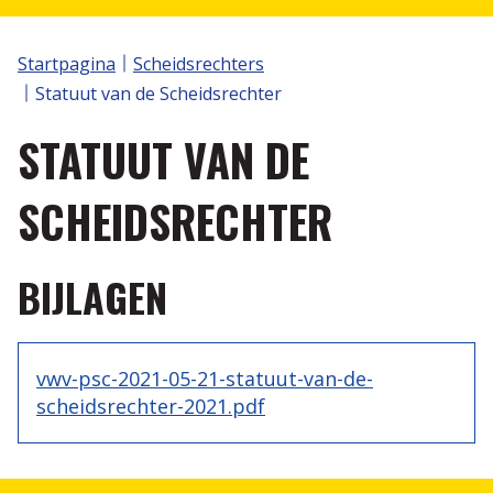
Volley Spike
S2V TORNOOIEN
Klassement
Startpagina
Scheidsrechters
Wedstrijdbladen
Aanvraag Plus 1 statuut
Nuttige links
Statuut van de Scheidsrechter
STATUUT VAN DE
Annorama
Volleytoer
Recreatie
Selectiewerking
Reglementen
SCHEIDSRECHTER
Scheidsrechters
BIJLAGEN
Internationale spelregels IVS
Protocol
vwv-psc-2021-05-21-statuut-van-de-
scheidsrechter-2021.pdf
Statuut van de Scheidsrechter
Scheidsrechter zijn is plezant, de vergoeding nog
plezanter....