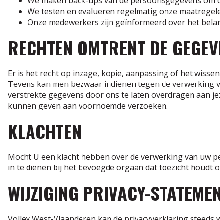
We maken back-ups van de persoonsgegevens om deze
We testen en evalueren regelmatig onze maatregele
Onze medewerkers zijn geïnformeerd over het bel
RECHTEN OMTRENT DE GEGEV
Er is het recht op inzage, kopie, aanpassing of het wiss
Tevens kan men bezwaar indienen tegen de verwerking va
verstrekte gegevens door ons te laten overdragen aan jeze
kunnen geven aan voornoemde verzoeken.
KLACHTEN
Mocht U een klacht hebben over de verwerking van uw per
in te dienen bij het bevoegde orgaan dat toezicht houdt
WIJZIGING PRIVACY-STATEME
Volley West-Vlaanderen kan de privacyverklaring steeds w