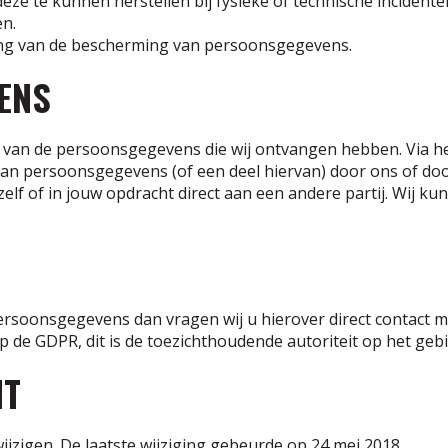
 te kunnen herstellen bij fysieke of technische incidente
n.
ang van de bescherming van persoonsgegevens.
ENS
en van de persoonsgegevens die wij ontvangen hebben. Via h
n persoonsgegevens (of een deel hiervan) door ons of doo
lf of in jouw opdracht direct aan een andere partij. Wij ku
soonsgegevens dan vragen wij u hierover direct contact met
 op de GDPR, dit is de toezichthoudende autoriteit op het 
NT
ijzigen. De laatste wijziging gebeurde op 24 mei 2018.