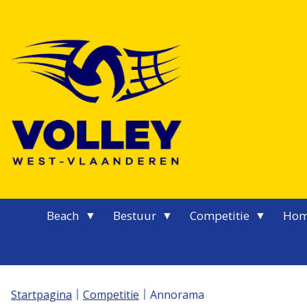
Logo Volley West-Vlaanderen
Beach
Bestuur
Competitie
Hom
Startpagina
Competitie
Annorama