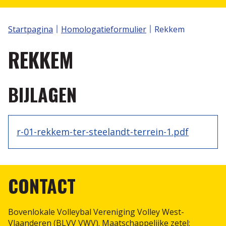
Volley Spike
S2V TORNOOIEN
Klassement
Startpagina
Homologatieformulier
Rekkem
Wedstrijdbladen
Aanvraag Plus 1 statuut
Nuttige links
REKKEM
Annorama
Volleytoer
Recreatie
BIJLAGEN
Selectiewerking
Reglementen
Scheidsrechters
r-01-rekkem-ter-steelandt-terrein-1.pdf
Internationale spelregels IVS
Protocol
CONTACT
Statuut van de Scheidsrechter
Scheidsrechter zijn is plezant, de vergoeding nog
Bovenlokale Volleybal Vereniging Volley West-
plezanter....
Vlaanderen (BLVV VWV). Maatschappelijke zetel: