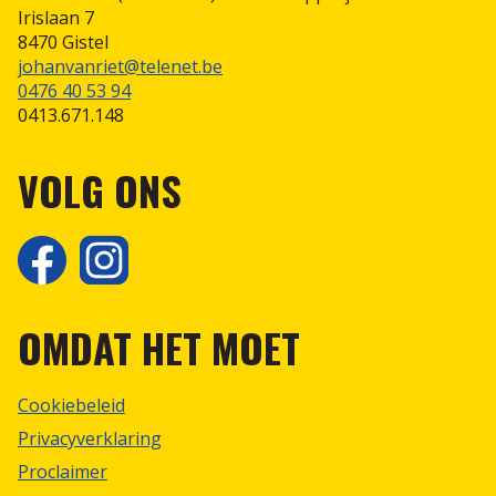
Irislaan 7
8470 Gistel
Scheidsrechterspolo
johanvanriet@telenet.be
0476 40 53 94
0413.671.148
VOLG ONS
OMDAT HET MOET
Cookiebeleid
Privacyverklaring
Proclaimer