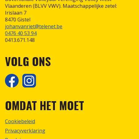
Vlaanderen (BLVV VWV). Maatschappelijke zetel:
Irislaan 7
Scheidsrechterspolo
8470 Gistel
johanvanriet@telenet.be
0476 40 53 94
0413.671.148
VOLG ONS
OMDAT HET MOET
Cookiebeleid
Privacyverklaring