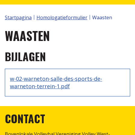
Volley Spike
S2V TORNOOIEN
Klassement
Startpagina
Homologatieformulier
Waasten
Wedstrijdbladen
Aanvraag Plus 1 statuut
Nuttige links
WAASTEN
Annorama
Volleytoer
Recreatie
BIJLAGEN
Selectiewerking
Reglementen
Scheidsrechters
w-02-warneton-salle-des-sports-de-
Internationale spelregels IVS
warneton-terrein-1.pdf
Protocol
Statuut van de Scheidsrechter
CONTACT
Scheidsrechter zijn is plezant, de vergoeding nog
plezanter....
Bovenlokale Volleybal Vereniging Volley West-